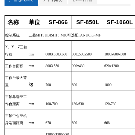
名称
单位
SF-866
SF-850L
SF-1060L
控制系统
三菱MITSUBISHI：M80可选配FANUC:oi-MF
X、Y、Z三轴
行程
mm
800X550X600
800x500x500
1000x600x600
工作台面积
mm
800X550
900x480
620x1200
工作台最大荷
kg
重
700
600
1000
主轴鼻端至工
作台距离
mm
100-700
130-630
120-730
主轴中心至机
身端面距离
mm
670
600
668
12000/15000(可