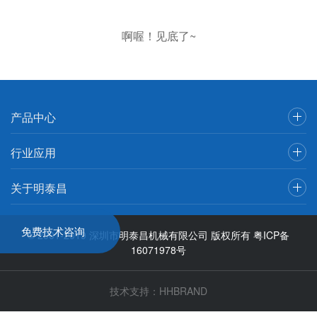
啊喔！见底了~
产品中心
行业应用
关于明泰昌
免费技术咨询
© 2001-2019 深圳市明泰昌机械有限公司 版权所有
粤ICP备
16071978号
技术支持：
HHBRAND