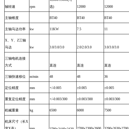
轴转速
rpm
选)
12000
12000
主轴锥度
BT40
BT40
BT40
主轴马达功率
kw
11KW
7.5
11
X、Y、Z三轴
马达
kw
3.0/3.0/3.0
2.0/2.0/3.0
3.0/3.0/3.0
三轴电机连接
方式
直连
直连
直连
三轴快速移位
m/min
48
48
36
定位精度
mm
+/-0.005
±0.005
±0.005
重复定位精度
mm
+/-0.003/300
±0.003/300
±0.003/300
机械重量
kg
6500
6000
7500
机床尺寸（长X
宽X高）
mm
2700x2300x2600
3290x2630x2700
2780x2440x2420