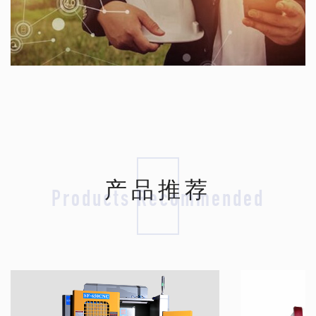
产品推荐
Products Recommended