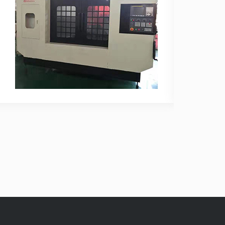
202
数控
的保
梁，
查看更