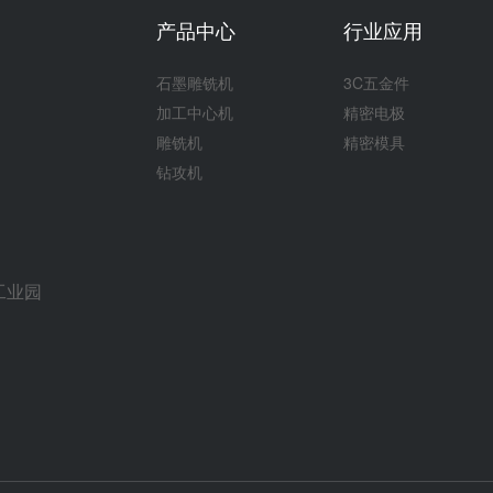
产品中心
行业应用
石墨雕铣机
3C五金件
加工中心机
精密电极
雕铣机
精密模具
钻攻机
工业园